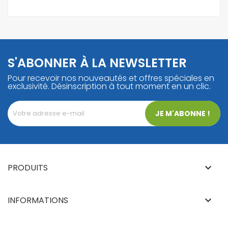
S'ABONNER À LA NEWSLETTER
Pour recevoir nos nouveautés et offres spéciales en
exclusivité. Désinscription à tout moment en un clic.
JE M'ABONNE !
PRODUITS
keyboard_arrow_down
INFORMATIONS
keyboard_arrow_down