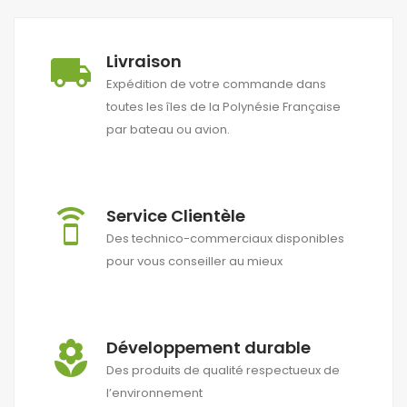
Livraison
local_shipping
Expédition de votre commande dans
toutes les îles de la Polynésie Française
par bateau ou avion.
Service Clientèle
speaker_phone
Des technico-commerciaux disponibles
pour vous conseiller au mieux
Développement durable
local_florist
Des produits de qualité respectueux de
l’environnement